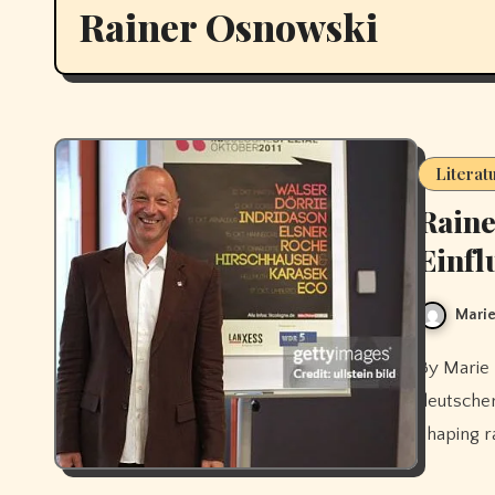
Rainer Osnowski
Literat
Raine
Einfl
Marie
By Marie Leblanc Rainer Osnowski war eine zentrale Figur im
deutschen
shaping r