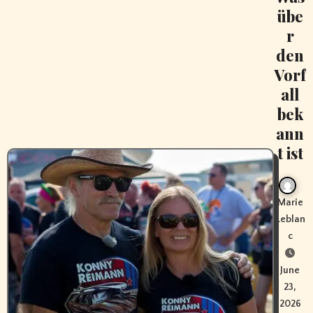
übe
r
den
Vorf
all
bek
ann
t ist
Marie
Leblan
c
June
23,
2026